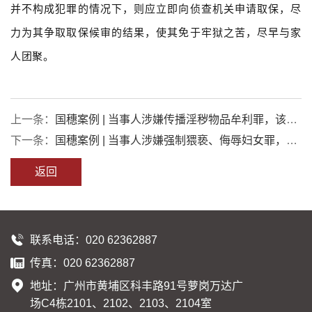
并不构成犯罪的情况下，则应立即向侦查机关申请取保，尽
力为其争取取保候审的结果，使其免于牢狱之苦，尽早与家
人团聚。
上一条：
国穗案例 | 当事人涉嫌传播淫秽物品牟利罪，该案
在本所李蓉蓉律师努力下，最终成功取得取保候审的结果！
下一条：
国穗案例 | 当事人涉嫌强制猥亵、侮辱妇女罪，该
案在本所主任唐裕文律师努力下，最终成功取得予以释放的
返回
结果
联系电话：020 62362887
传真：020 62362887
地址：广州市黄埔区科丰路91号萝岗万达广
场C4栋2101、2102、2103、2104室