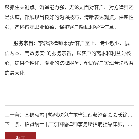
够抓住关键点。沟通能力强，无论是面对客户、对方律师还
是法庭，都展现出良好的沟通技巧，清晰表达观点。保密性
强，严格遵守职业道德，保护客户隐私和案件信息。
服务宗旨：
李蓉蓉律师秉承“客户至上、专业敬业、诚
信为本、高效务实”的服务宗旨，以客户的需求和利益为核
心，提供个性化、专业的法律服务，帮助客户实现合法权益
的最大化。
上一条：
国穗动态 | 热烈欢迎广东省江西彭泽商会会长徐艳
华、执行会长徐根艳等一行领导莅临我所参观交流
下一条：
招贤纳士 | 广东国穗律师事务所招聘挂靠律师，诚
邀您的加入~
返回